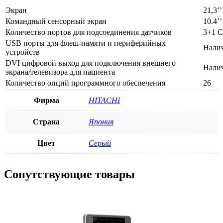
Экран
21,3’’
Командный сенсорный экран
10.4’’
Количество портов для подсоединения датчиков
3+1 
USB порты для флеш-памяти и периферийных
Нали
устройств
DVI цифровой выход для подключения внешнего
Нали
экрана/телевизора для пациента
Количество опций программного обеспечения
26
Фирма
HITACHI
Страна
Япония
Цвет
Серый
Сопутствующие товары