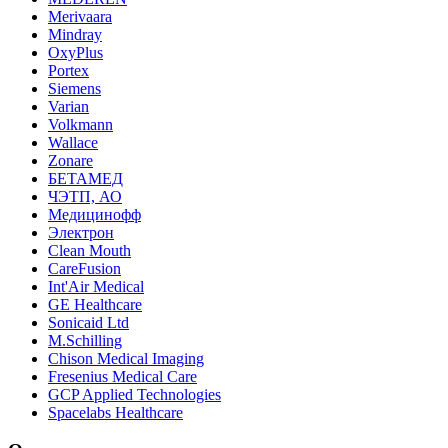
Merivaara
Mindray
OxyPlus
Portex
Siemens
Varian
Volkmann
Wallace
Zonare
БЕТАМЕД
ЧЭТП, АО
Медицинофф
Электрон
Clean Mouth
CareFusion
Int'Air Medical
GE Healthcare
Sonicaid Ltd
M.Schilling
Chison Medical Imaging
Fresenius Medical Care
GCP Applied Technologies
Spacelabs Healthcare