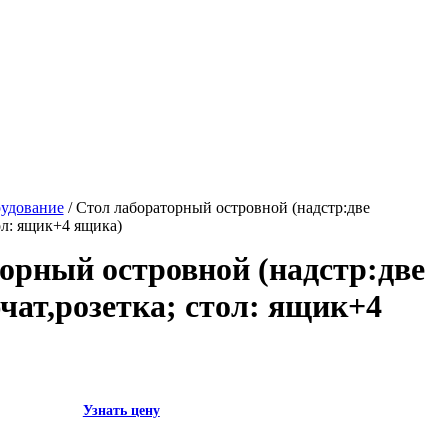
рудование
/ Стол лабораторный островной (надстр:две
ол: ящик+4 ящика)
орный островной (надстр:две
ат,розетка; стол: ящик+4
Узнать цену