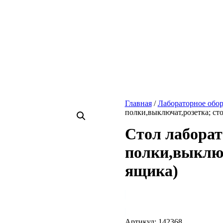
Главная
/
Лабораторное обо
полки,выключат,розетка; ст
Стол лаборат
полки,выключ
ящика)
Артикул:
142368